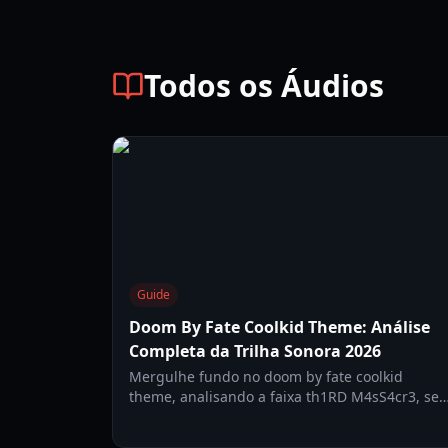
Todos os Áudios
Guide
Doom By Fate Coolkid Theme: Análise
Completa da Trilha Sonora 2026
Mergulhe fundo no doom by fate coolkid
theme, analisando a faixa th1RD M4sS4cr3, seu
impacto na jogabilidade e a evolução da trilha
sonora de Doom By Fate.