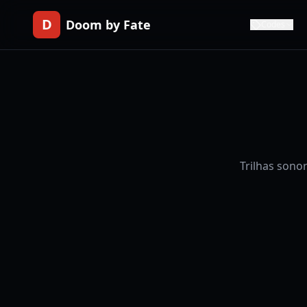
D
Doom by Fate
Codes
Trilhas sono