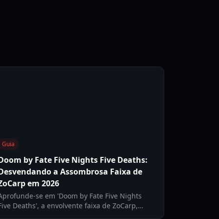
Guia
Doom by Fate Five Nights Five Deaths:
Desvendando a Assombrosa Faixa de
ZoCarp em 2026
Aprofunde-se em 'Doom by Fate Five Nights
Five Deaths', a envolvente faixa de ZoCarp,
explorando seus temas, influências e seu lugar