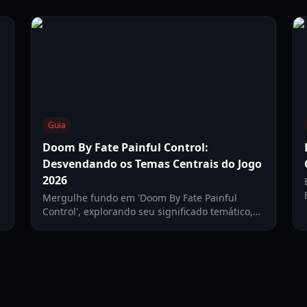
Guia
Doom By Fate Painful Control:
Desvendando os Temas Centrais do Jogo
2026
Mergulhe fundo em 'Doom By Fate Painful
Control', explorando seu significado temático,
trilha sonora e como ela molda a jogabilidade e
as experiências de personagens como Captain
Rampage.