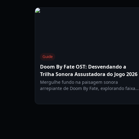
Guide
Doom By Fate OST: Desvendando a
Trilha Sonora Assustadora do Jogo 2026
Mergulhe fundo na paisagem sonora
arrepiante de Doom By Fate, explorando faixas
principais, compositores e como a trilha sonora
oficial melhora a atmosfera aterrorizante do
jogo em 2026.