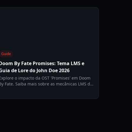
no universo musical de horror do artista.
Guide
Doom By Fate Promises: Tema LMS e
Guia de Lore do John Doe 2026
Explore o impacto da OST 'Promises' em Doom
By Fate. Saiba mais sobre as mecânicas LMS do
John Doe, implicações de lore e estratégias de
sobrevivência para 2026.