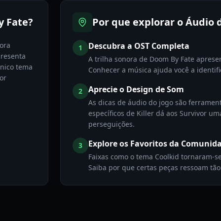
y Fate?
Por que explorar o Áudio
ora
Descubra a OST Completa
1
presenta
A trilha sonora de Doom By Fate apresen
ônico tema
Conhecer a música ajuda você a identif
or
Aprecie o Design de Som
2
As dicas de áudio do jogo são ferramen
específicos de Killer dá aos Survivor u
perseguições.
Explore os Favoritos da Comunid
3
Faixas como o tema Coolkid tornaram-s
Saiba por que certas peças ressoam tão