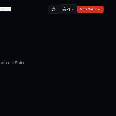
PT
Áudio
More Wikis
ndo o icônico